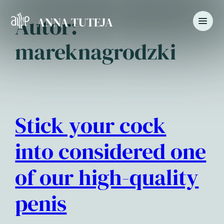
Autor:
ANNA TUTEJA
Przejdź
do
mareknagrodzki
treści
Stick your cock
into considered one
of our high-quality
penis